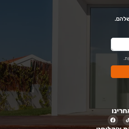
שלהם.
ת.
חרינו