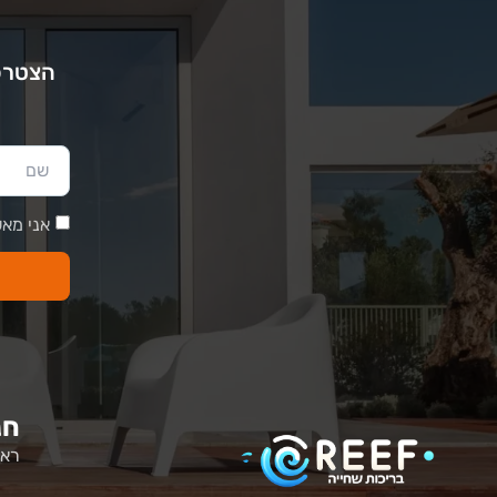
הצטרפו
אני מאש
חנ
ראש