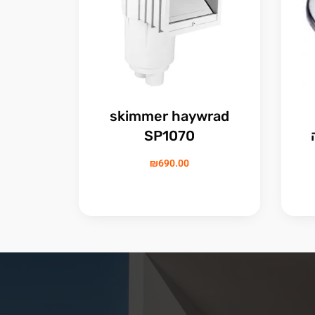
skimmer haywrad
ה
SP1070
₪
690.00