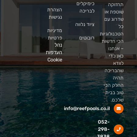
כימיקלים
תחזוקה
הצהרת
לבריכה
שוטפת או
נגישות
שדרוג עם
ציוד נלווה
כל
מדיניות
הטכנולוגיות
רובוטים
פרטיות
הכי חדשות
נהל
– אנחנו
העדפות
כאן כדי
Cookie
לוודא
שהבריכה
תהיה
החלק הכי
טוב בבית
שלכם.
info@reefpools.co.il
052-
298-
3838