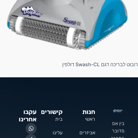
רובוט לבריכה דגם Swash-CL דולפין
חנות
קישורים
עקבו
אחרינו
ראשי
בית
בין אם
מדובר
אביזרים
עלינו