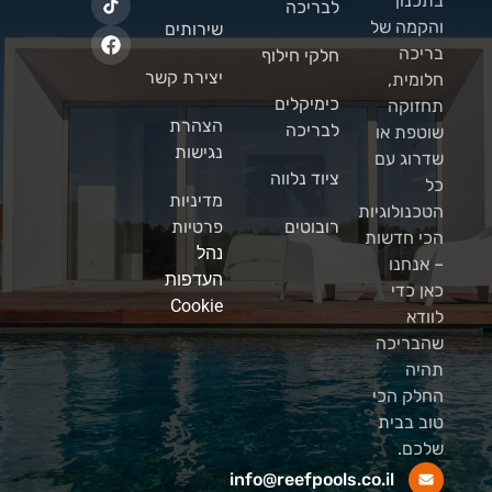
בתכנון
לבריכה
והקמה של
שירותים
בריכה
חלקי חילוף
יצירת קשר
חלומית,
כימיקלים
תחזוקה
הצהרת
לבריכה
שוטפת או
נגישות
שדרוג עם
ציוד נלווה
כל
מדיניות
הטכנולוגיות
רובוטים
פרטיות
הכי חדשות
נהל
– אנחנו
העדפות
כאן כדי
Cookie
לוודא
שהבריכה
תהיה
החלק הכי
טוב בבית
שלכם.
info@reefpools.co.il