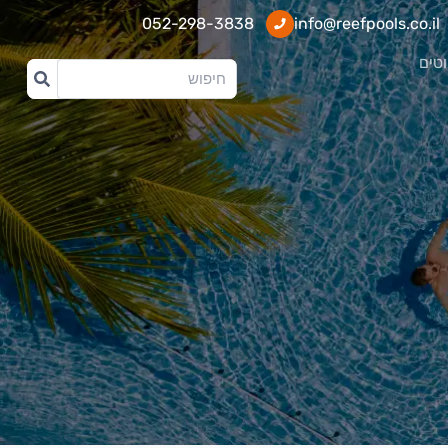
052-298-3838
info@reefpools.co.il
וטים