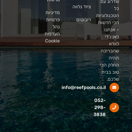
שדרוג עם
ציוד נלווה
כל
מדיניות
הטכנולוגיות
רובוטים
פרטיות
הכי חדשות
נהל
– אנחנו
העדפות
כאן כדי
Cookie
לוודא
שהבריכה
תהיה
החלק הכי
טוב בבית
שלכם.
info@reefpools.co.il
052-
298-
3838