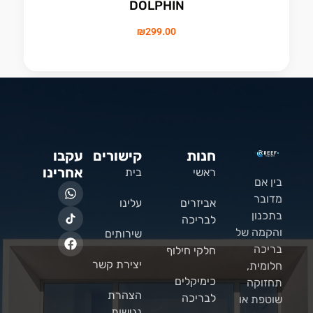
DOLPHIN
₪
299.00
חנות
קישורים
עקבו
אחרינו
ראשי
בית
בין אם
מדובר
אביזרים
עלינו
בתכנון
לבריכה
והקמה של
שירותים
בריכה
חלקי חילוף
יצירת קשר
חלומית,
כימיקלים
תחזוקה
הצהרת
לבריכה
שוטפת או
נגישות