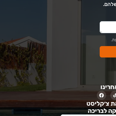
שלהם.
ת.
חרינו
ת צ׳קליסט
ה לבריכה