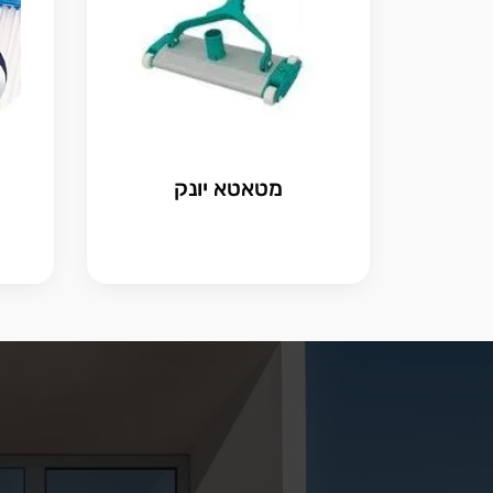
מ
מטאטא יונק