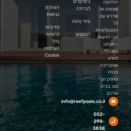
כימיקלים
תחזוקה
הצהרת
לבריכה
שוטפת או
נגישות
שדרוג עם
ציוד נלווה
כל
מדיניות
הטכנולוגיות
רובוטים
פרטיות
הכי חדשות
נהל
– אנחנו
העדפות
כאן כדי
Cookie
לוודא
שהבריכה
תהיה
החלק הכי
טוב בבית
שלכם.
info@reefpools.co.il
052-
298-
3838