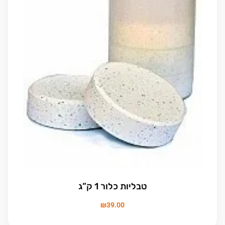
טבליות כלור 1 ק”ג
₪
39.00