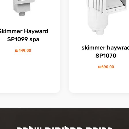
Skimmer Hayward
SP1099 spa
skimmer haywra
₪
449.00
SP1070
₪
690.00