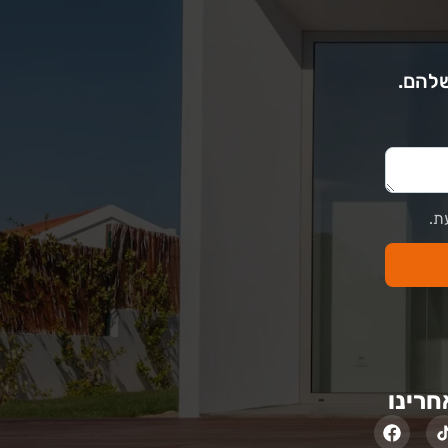
שלהם.
ת.
חרינו