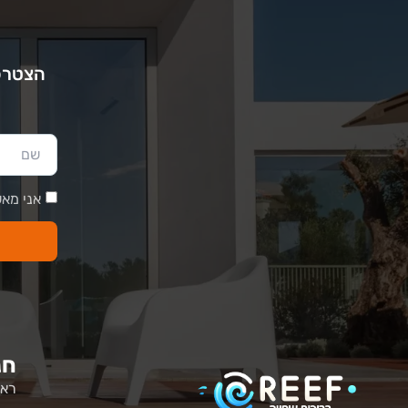
הצטרפו
אני מאש
חנ
ראש