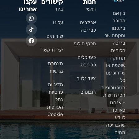
חנות
קישורים
עקבו
אחרינו
ראשי
בית
בין אם
מדובר
אביזרים
עלינו
בתכנון
לבריכה
והקמה של
שירותים
בריכה
חלקי חילוף
יצירת קשר
חלומית,
כימיקלים
תחזוקה
הצהרת
לבריכה
שוטפת או
נגישות
שדרוג עם
ציוד נלווה
כל
מדיניות
הטכנולוגיות
רובוטים
פרטיות
הכי חדשות
נהל
– אנחנו
העדפות
כאן כדי
Cookie
לוודא
שהבריכה
תהיה