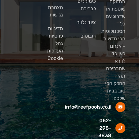
כימיקלים
תחזוקה
הצהרת
לבריכה
שוטפת או
נגישות
שדרוג עם
ציוד נלווה
כל
מדיניות
הטכנולוגיות
רובוטים
פרטיות
הכי חדשות
נהל
– אנחנו
העדפות
כאן כדי
Cookie
לוודא
שהבריכה
תהיה
החלק הכי
טוב בבית
שלכם.
info@reefpools.co.il
052-
298-
3838