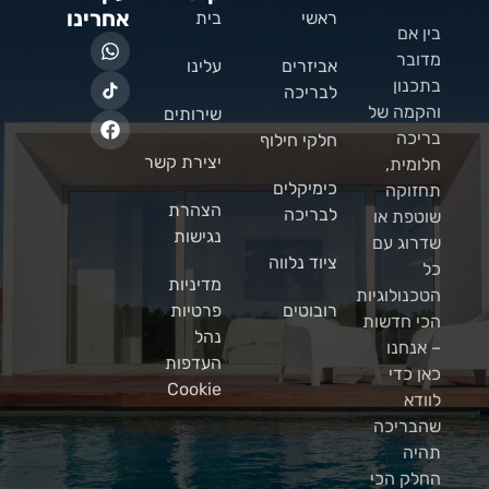
אחרינו
ראשי
בית
בין אם
מדובר
אביזרים
עלינו
בתכנון
לבריכה
והקמה של
שירותים
בריכה
חלקי חילוף
יצירת קשר
חלומית,
כימיקלים
תחזוקה
הצהרת
לבריכה
שוטפת או
נגישות
שדרוג עם
ציוד נלווה
כל
מדיניות
הטכנולוגיות
רובוטים
פרטיות
הכי חדשות
נהל
– אנחנו
העדפות
כאן כדי
Cookie
לוודא
שהבריכה
תהיה
החלק הכי