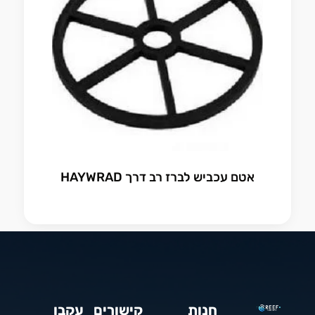
אטם עכביש לברז רב דרך HAYWRAD
חנות
קישורים
עקבו