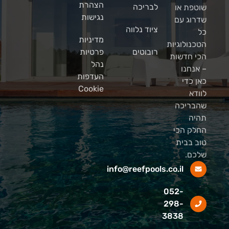
הצהרת
לבריכה
שוטפת או
נגישות
שדרוג עם
ציוד נלווה
כל
מדיניות
הטכנולוגיות
רובוטים
פרטיות
הכי חדשות
נהל
– אנחנו
העדפות
כאן כדי
Cookie
לוודא
שהבריכה
תהיה
החלק הכי
טוב בבית
שלכם.
info@reefpools.co.il
052-
298-
3838