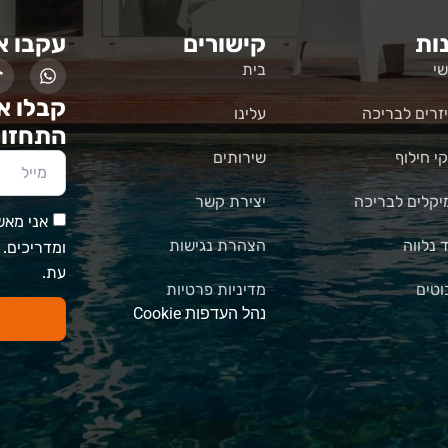
ות
קישורים
עקבו א
י
בית
קבלו א
זרים לבריכה
עלינו
התחזוק
י חילוף
שירותים
יקלים לבריכה
יצירת קשר
אני מאשר
ד נלווה
הצהרת נגישות
ומדריכים.
עת.
וטים
מדיניות פרטיות
נהל העדפות Cookie