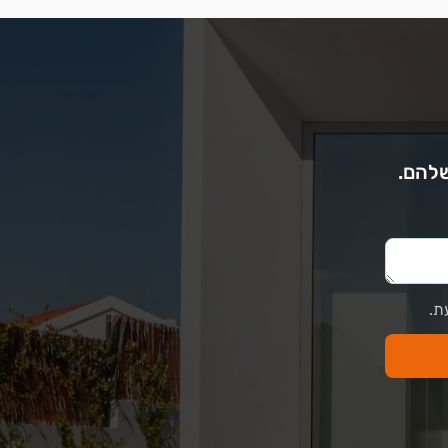
שלהם.
ת.