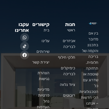
חנות
קישורים
עקבו
אחרינו
ראשי
בית
בין אם
מדובר
אביזרים
עלינו
בתכנון
לבריכה
והקמה של
שירותים
בריכה
חלקי חילוף
יצירת קשר
חלומית,
כימיקלים
תחזוקה
הצהרת
לבריכה
שוטפת או
נגישות
שדרוג עם
ציוד נלווה
כל
מדיניות
הטכנולוגיות
רובוטים
פרטיות
הכי חדשות
נהל
– אנחנו
העדפות