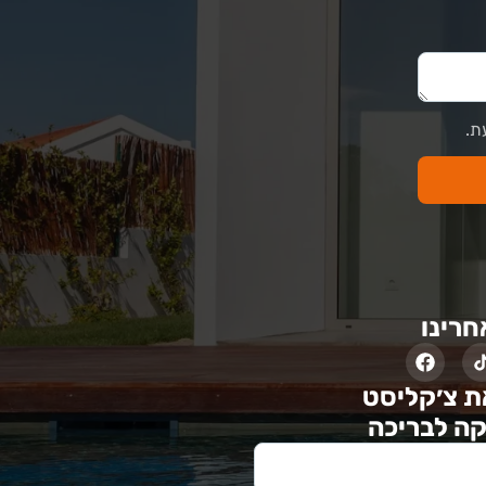
ת.
חרינו
ת צ׳קליסט
ה לבריכה