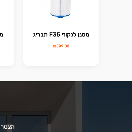
מסנן לגקוזי F35 תבריג
מסנן 5
₪
399.00
הצטרפו