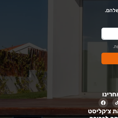
שלהם.
ת.
חרינו
ת צ׳קליסט