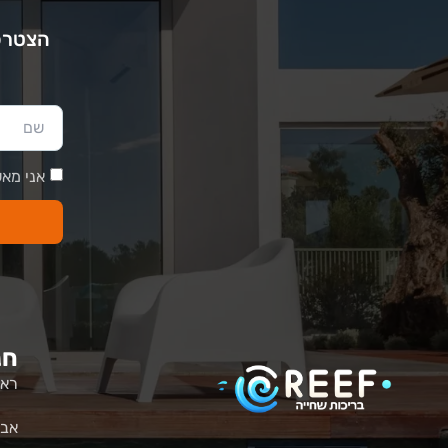
הצטרפו
אני מאש
חנ
ראש
אבי