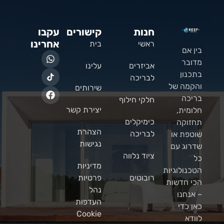
חנות
קישורים
עקבו
אחרינו
ראשי
בית
בין אם
מדובר
אביזרים
עלינו
בתכנון
לבריכה
והקמה של
שירותים
בריכה
חלקי חילוף
יצירת קשר
חלומית,
כימיקלים
תחזוקה
הצהרת
לבריכה
שוטפת או
נגישות
שדרוג עם
ציוד נלווה
כל
מדיניות
הטכנולוגיות
רובוטים
פרטיות
הכי חדשות
נהל
– אנחנו
העדפות
כאן כדי
Cookie
לוודא