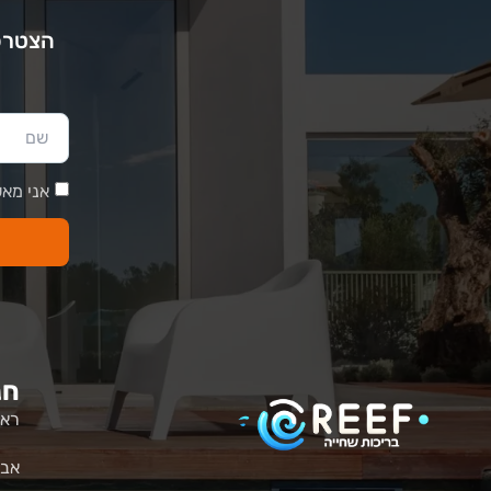
הצטרפו
אני מאש
חנ
ראש
אבי