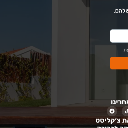
שלהם.
ת.
חרינו
ת צ׳קליסט