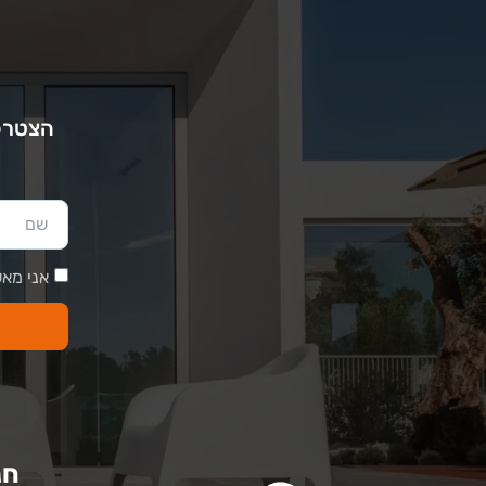
הצטרפו
אני מאש
חנ