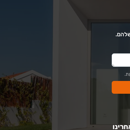
שלהם.
ת.
חרינו