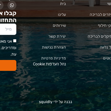
י
בית
קבלו א
זרים לבריכה
עלינו
התחזוק
י חילוף
שירותים
יקלים לבריכה
יצירת קשר
אני מאשר
ד נלווה
הצהרת נגישות
ומדריכים.
עת.
וטים
מדיניות פרטיות
נהל העדפות Cookie
נבנה על ידי squidly