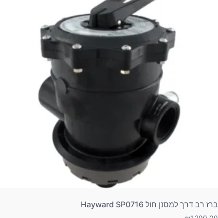
ברז רב דרך למסנן חול Hayward SP0716