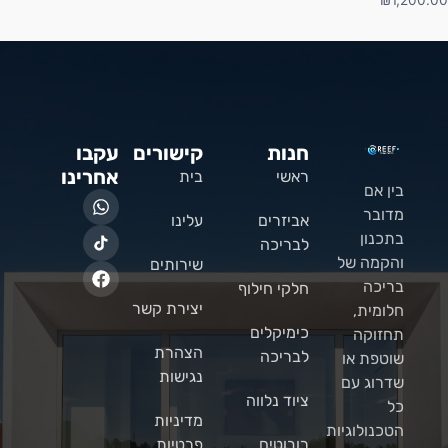
₪
1,200.00
חנות
קישורים
עקבו
אחרינו
ראשי
בית
בין אם
מדובר
אביזרים
עלינו
בתכנון
לבריכה
והקמה של
שירותים
בריכה
חלקי חילוף
יצירת קשר
חלומית,
כימיקלים
תחזוקה
הצהרת
לבריכה
שוטפת או
נגישות
שדרוג עם
ציוד נלווה
כל
מדיניות
הטכנולוגיות
רובוטים
פרטיות