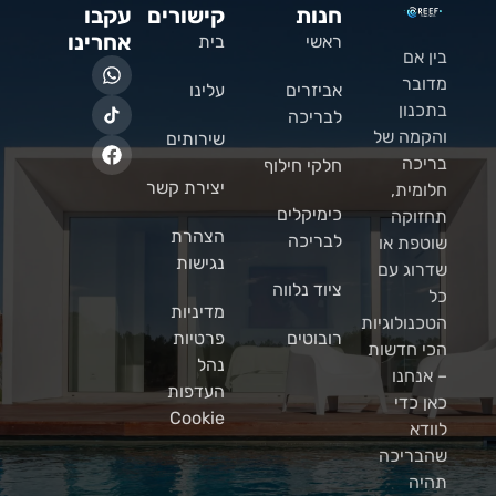
חנות
קישורים
עקבו
אחרינו
ראשי
בית
בין אם
מדובר
אביזרים
עלינו
בתכנון
לבריכה
והקמה של
שירותים
בריכה
חלקי חילוף
יצירת קשר
חלומית,
כימיקלים
תחזוקה
הצהרת
לבריכה
שוטפת או
נגישות
שדרוג עם
ציוד נלווה
כל
מדיניות
הטכנולוגיות
רובוטים
פרטיות
הכי חדשות
נהל
– אנחנו
העדפות
כאן כדי
Cookie
לוודא
שהבריכה
תהיה