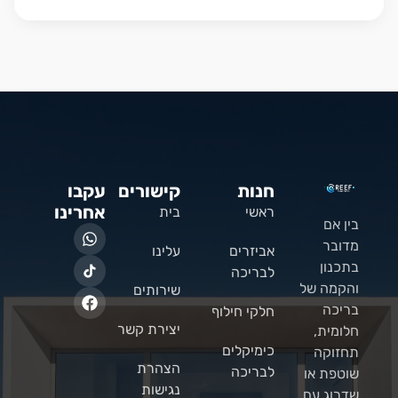
חנות
קישורים
עקבו
אחרינו
ראשי
בית
בין אם
מדובר
אביזרים
עלינו
בתכנון
לבריכה
והקמה של
שירותים
בריכה
חלקי חילוף
יצירת קשר
חלומית,
כימיקלים
תחזוקה
הצהרת
לבריכה
שוטפת או
נגישות
שדרוג עם