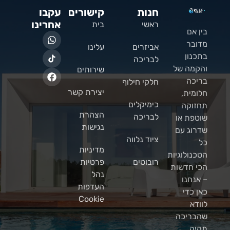
חנות
קישורים
עקבו
אחרינו
ראשי
בית
בין אם
מדובר
אביזרים
עלינו
בתכנון
לבריכה
והקמה של
שירותים
בריכה
חלקי חילוף
יצירת קשר
חלומית,
כימיקלים
תחזוקה
הצהרת
לבריכה
שוטפת או
נגישות
שדרוג עם
ציוד נלווה
כל
מדיניות
הטכנולוגיות
רובוטים
פרטיות
הכי חדשות
נהל
– אנחנו
העדפות
כאן כדי
Cookie
לוודא
שהבריכה
תהיה