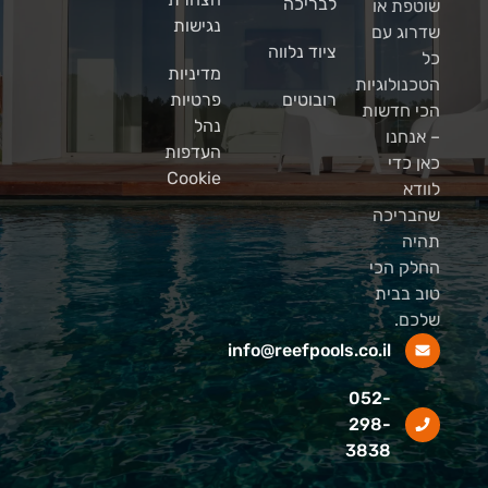
לבריכה
שוטפת או
נגישות
שדרוג עם
ציוד נלווה
כל
מדיניות
הטכנולוגיות
רובוטים
פרטיות
הכי חדשות
נהל
– אנחנו
העדפות
כאן כדי
Cookie
לוודא
שהבריכה
תהיה
החלק הכי
טוב בבית
שלכם.
info@reefpools.co.il
052-
298-
3838