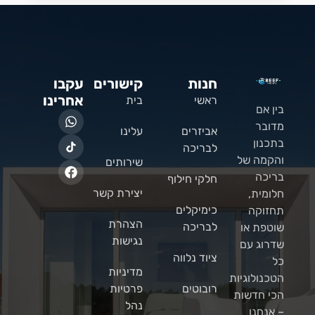
חנות
קישורים
עקבו
אחרינו
ראשי
בית
בין אם
מדובר
אביזרים
עלינו
בתכנון
לבריכה
והקמה של
שירותים
בריכה
חלקי חילוף
יצירת קשר
חלומית,
כימיקלים
תחזוקה
הצהרת
לבריכה
שוטפת או
נגישות
שדרוג עם
ציוד נלווה
כל
מדיניות
הטכנולוגיות
רובוטים
פרטיות
הכי חדשות
נהל
– אנחנו