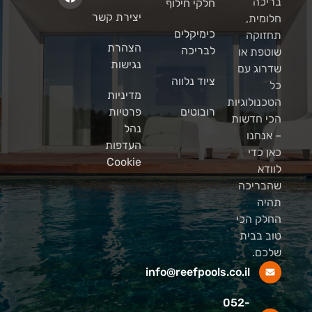
בריכה
חלקי חילוף
יצירת קשר
חלומית,
כימיקלים
תחזוקה
הצהרת
לבריכה
שוטפת או
נגישות
שדרוג עם
ציוד נלווה
כל
מדיניות
הטכנולוגיות
רובוטים
פרטיות
הכי חדשות
נהל
– אנחנו
העדפות
כאן כדי
Cookie
לוודא
שהבריכה
תהיה
החלק הכי
טוב בבית
שלכם.
info@reefpools.co.il
052-