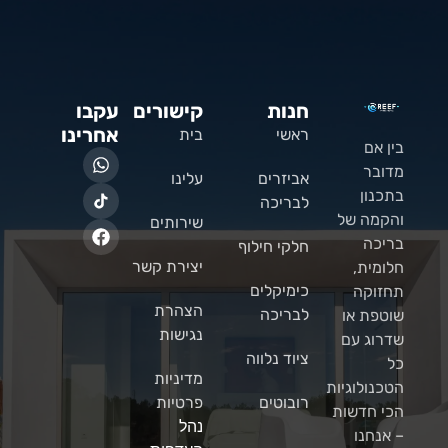
חנות
קישורים
עקבו
אחרינו
ראשי
בית
בין אם
מדובר
אביזרים
עלינו
בתכנון
לבריכה
והקמה של
שירותים
בריכה
חלקי חילוף
יצירת קשר
חלומית,
כימיקלים
תחזוקה
הצהרת
לבריכה
שוטפת או
נגישות
שדרוג עם
ציוד נלווה
כל
מדיניות
הטכנולוגיות
רובוטים
פרטיות
הכי חדשות
נהל
– אנחנו