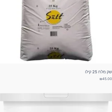
שק מלח 25 קילו
₪
45.00