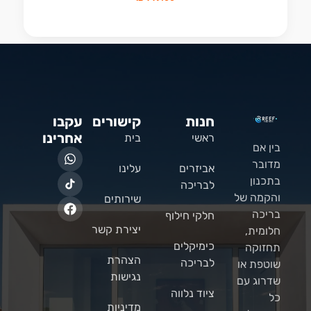
חנות
קישורים
עקבו
אחרינו
ראשי
בית
בין אם
מדובר
אביזרים
עלינו
בתכנון
לבריכה
והקמה של
שירותים
בריכה
חלקי חילוף
יצירת קשר
חלומית,
כימיקלים
תחזוקה
הצהרת
לבריכה
שוטפת או
נגישות
שדרוג עם
ציוד נלווה
כל
מדיניות