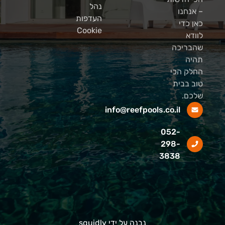
נהל
– אנחנו
העדפות
כאן כדי
Cookie
לוודא
שהבריכה
תהיה
החלק הכי
טוב בבית
שלכם.
info@reefpools.co.il
052-
298-
3838
נבנה על ידי squidly