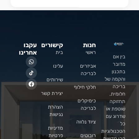
חנות
קישורים
עקבו
אחרינו
ראשי
בית
בין אם
מדובר
אביזרים
עלינו
בתכנון
לבריכה
והקמה של
שירותים
בריכה
חלקי חילוף
יצירת קשר
חלומית,
כימיקלים
תחזוקה
הצהרת
לבריכה
שוטפת או
נגישות
שדרוג עם
ציוד נלווה
כל
מדיניות
הטכנולוגיות
רובוטים
פרטיות
הכי חדשות