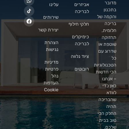
מדובר
אביזרים
עלינו
בתכנון
לבריכה
והקמה של
שירותים
בריכה
חלקי חילוף
יצירת קשר
חלומית,
כימיקלים
תחזוקה
הצהרת
לבריכה
שוטפת או
נגישות
שדרוג עם
ציוד נלווה
כל
מדיניות
הטכנולוגיות
רובוטים
פרטיות
הכי חדשות
נהל
– אנחנו
העדפות
כאן כדי
Cookie
לוודא
שהבריכה
תהיה
החלק הכי
טוב בבית
שלכם.