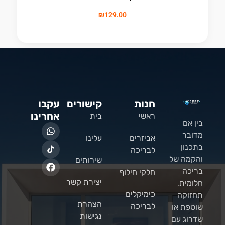
₪
129.00
חנות
קישורים
עקבו
אחרינו
ראשי
בית
בין אם
מדובר
אביזרים
עלינו
בתכנון
לבריכה
והקמה של
שירותים
בריכה
חלקי חילוף
יצירת קשר
חלומית,
כימיקלים
תחזוקה
הצהרת
לבריכה
שוטפת או
נגישות
שדרוג עם