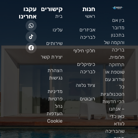
חנות
קישורים
עקבו
אחרינו
ראשי
בית
בין אם
מדובר
אביזרים
עלינו
בתכנון
לבריכה
והקמה של
שירותים
בריכה
חלקי חילוף
יצירת קשר
חלומית,
כימיקלים
תחזוקה
הצהרת
לבריכה
שוטפת או
נגישות
שדרוג עם
ציוד נלווה
כל
מדיניות
הטכנולוגיות
רובוטים
פרטיות
הכי חדשות
נהל
– אנחנו
העדפות
כאן כדי
Cookie
לוודא
שהבריכה